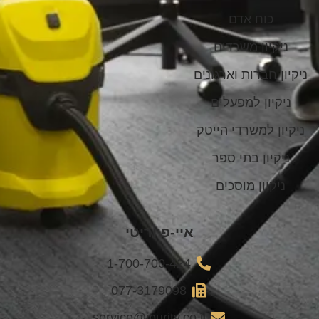
כוח אדם
ניקיון משרדים
ניקיון חברות וארגונים
ניקיון למפעלים
ניקיון למשרדי הייטק
ניקיון בתי ספר
ניקיון מוסכים
איי-פיוריטי
1-700-700-424
077-3179098
service@ipurity.co.il