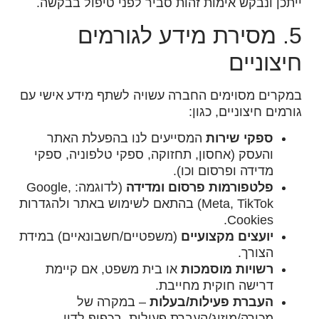
ייתכן ונבקש אימות זהות סביר לפני טיפול בבקשה.
5. מסירת מידע לגורמים
חיצוניים
במקרים מסוימים החברה עשויה לשתף מידע אישי עם
גורמים חיצוניים, כגון:
ספקי שירות
המסייעים לנו בהפעלת האתר
והעסק (אחסון, תחזוקה, ספקי טלפוניה, ספקי
מדידה ופרסום וכו).
פלטפורמות פרסום ומדידה
(לדוגמה: Google,
Meta, TikTok) בהתאם לשימוש באתר ולהגדרות
Cookies.
יועצים מקצועיים
(משפטיים/חשבונאיים) במידת
הצורך.
רשויות מוסמכות
או בית משפט, אם קיימת
דרישה חוקית מחייבת.
העברת פעילות/בעלות
– במקרה של
מכירה/מיזוג/העברת פעילות, בכפוף לדין.